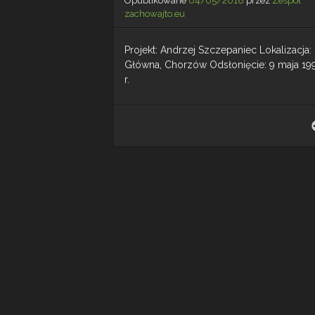
Opublikowane
04/05/2018
przez
Zespół
zachowajto.eu
Projekt: Andrzej Szczepaniec Lokalizacja: 
Główna, Chorzów Odsłonięcie: 9 maja 19
r.