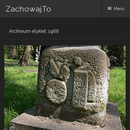
ZachowajTo
Menu
Skip
Archiwum etykiet:
1966
to
content